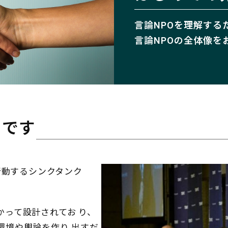
言論NPOを理解する
言論NPOの全体像を
」です
行動するシンクタンク
って設計されてお り、
環境や輿論を作り 出すだ