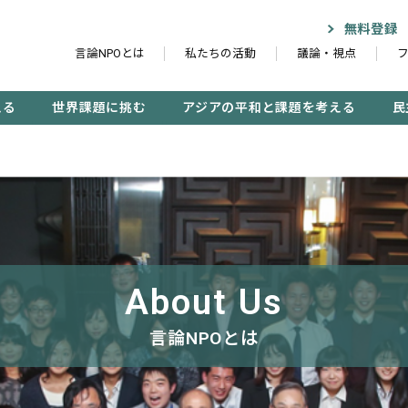
無料登録
言論NPOとは
私たちの活動
議論・視点
える
世界課題に挑む
アジアの平和と課題を考える
民
記事検索する
検
About Us
言論NPOとは