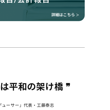
詳細はこちら
＞
Oは平和の架け橋 ❞
デューサー」代表・工藤泰志