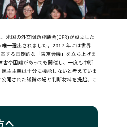
は、米国の外交問
題評議会(CFR)が設立した
ら唯一選出されました。2017 年には世界
提案する画期的な「東京会議」を立ち上げま
障害や困難があっても開催し、一度も中断
、民主主義は十分に機能しないと考えていま
に公開された議論の場と判断材料を提起、こ
方へ