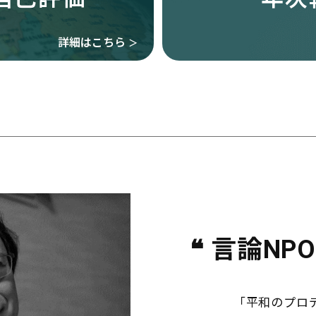
詳細はこちら
＞
❝ 言論NP
「平和のプロ