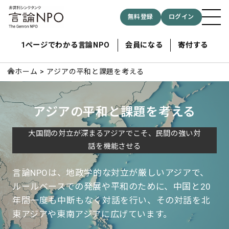
無料登録
ログイン
1ページでわかる言論NPO
会員になる
寄付する
ホーム
アジアの平和と課題を考える
記事検索する
アジアの平和と課題を考える
検索
大国間の対立が深まるアジアでこそ、民間の強い対
話を機能させる
言論NPOは、地政学的な対立が厳しいアジアで、
ルールベースでの発展や平和のために、中国と20
年間一度も中断もなく対話を行い、その対話を北
東アジアや東南アジアに広げています。