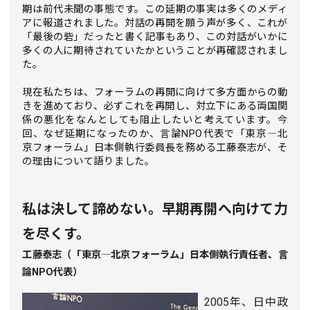
期は前代未聞の事態です。この延期の事実は多くのメディ
アに報道されました。対話の再開を願う声が多く、これが
「最後の砦」だったと書く記事もあり、この対話がいかに
多くの人に期待されていたかということが再確認されまし
た。
現在私たちは、フォーラムの再開に向けて多方面からの動
きを進めており、必ずこれを再開し、対立下にある両国関
係の悪化をなんとしても阻止したいと考えています。今
回、なぜ延期になったのか、言論NPO代表で「東京―北
京フォーラム」日本側執行委員長を務める工藤泰志が、そ
の理由について語りました。
私は決して諦めない。早期再開へ向けて力
を尽くす。
工藤泰志（「東京―北京フォーラム」日本側執行責任者、言
論NPO代表）
2005年、日中政