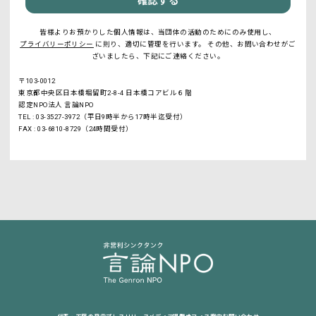
確認する
皆様よりお預かりした個人情報は、当団体の活動のためにのみ使用し、
プライバリーポリシー
に則り、適切に管理を行います。
その他、お問い合わせがご
ざいましたら、下記にご連絡ください。
〒103-0012
東京都中央区日本橋堀留町2-8-4 日本橋コアビル６階
認定NPO法人 言論NPO
TEL : 03-3527-3972（平日9時半から17時半迄受付）
FAX : 03-6810-8729（24時間受付）