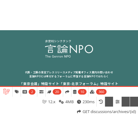
代表・工藤の発言
プレスリリース
メディア掲載
オフィス案内
お問い合わせ
言論NPOとは
寄付する
フォーラムに参加する
言論NPOではたらく
「東京会議」特設サイト
「東京-北京フォーラム」特設サイト
2
20
10
360
特定商取引法に基づく表記
12.x
4MB
230ms
GET discussions/archives/{id}
The Genron NPO © 2001-2025. All Rights Reserved.