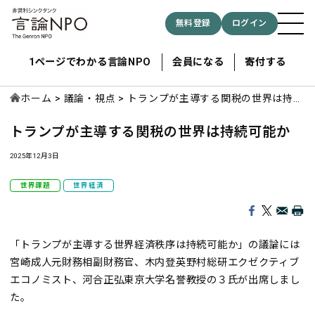
無料登録
ログイン
1ページでわかる言論NPO
会員になる
寄付する
ホーム
議論・視点
トランプが主導する関税の世界は持続
可能か
トランプが主導する関税の世界は持続可能か
記事検索する
2025年12月3日
検索
世界課題
世界経済
「トランプが主導する世界経済秩序は持続可能か」の議論には
宮崎成人元財務相副財務官、木内登英野村総研エクゼクティブ
エコノミスト、河合正弘東京大学名誉教授の３氏が出席しまし
た。