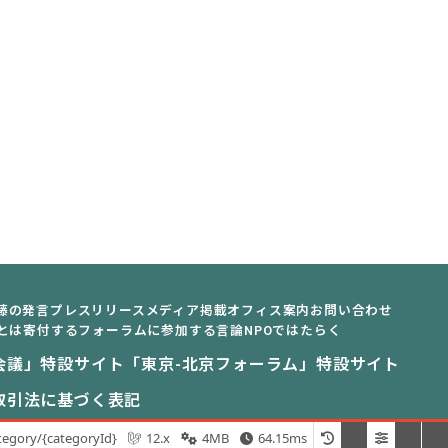
藤の発言
プレスリリース
メディア掲載
オフィス案内
お問い合わせ
とは
寄付する
フォーラムに参加する
言論NPOではたらく
会議」特設サイト
「東京-北京フォーラム」特設サイト
取引法に基づく表記
tegory/{categoryId}
12.x
4MB
64.15ms