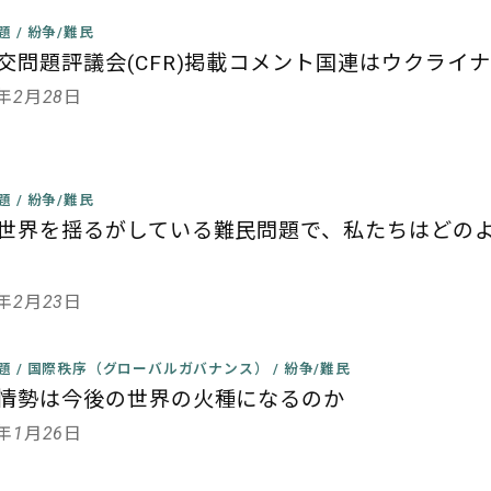
課題
/
紛争/難民
交問題評議会(CFR)掲載コメント
国連はウクライナ
3年2月28日
課題
/
紛争/難民
世界を揺るがしている難民問題で、私たちはどの
7年2月23日
課題
/
国際秩序（グローバルガバナンス）
/
紛争/難民
情勢は今後の世界の火種になるのか
6年1月26日