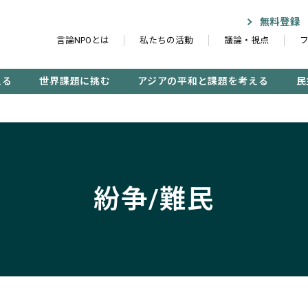
無料登録
言論NPOとは
私たちの活動
議論・視点
える
世界課題に挑む
アジアの平和と課題を考える
民
記事検索する
紛争/難民
検