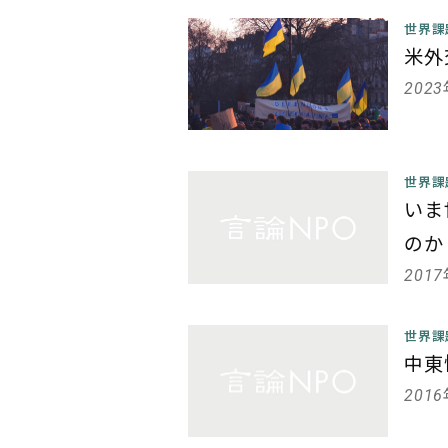
世界
米外
202
世界
いま
のか
201
世界
中東
201