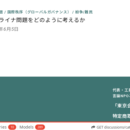
課題
/
国際秩序（グローバルガバナンス）
/
紛争/難民
ライナ問題をどのように考えるか
4年6月5日
代表・工
言論NPO
「東京
特定商
ries
Models
GET discussions/ca
10
289