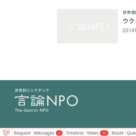
世界
ウク
201
The Genron NPO © 2001-2025. All Rights Reserved.
Request
Messages
Timeline
Views
Route
Que
2
13