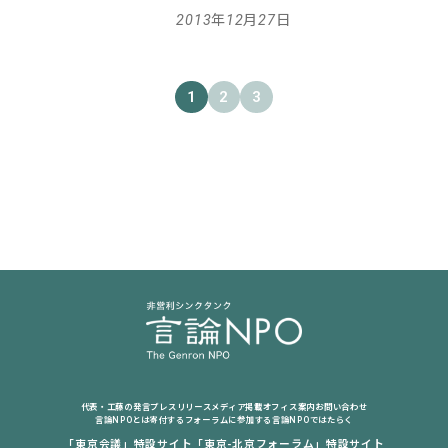
2013年12月27日
1
2
3
代表・工藤の発言
プレスリリース
メディア掲載
オフィス案内
お問い合わせ
言論NPOとは
寄付する
フォーラムに参加する
言論NPOではたらく
「東京会議」特設サイト
「東京-北京フォーラム」特設サイト