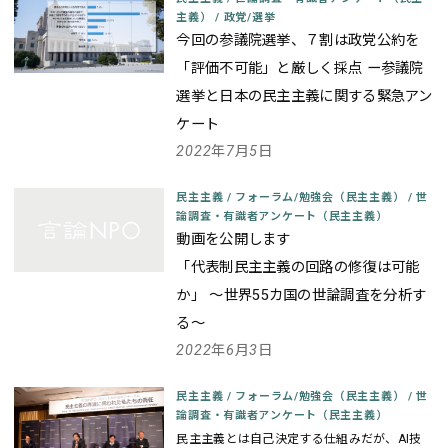
主義）
/
政党/選挙
今回の参議院選挙、７割は政党公約を
「評価不可能」と厳しく採点
ー参議院
選挙と日本の民主主義に関する緊急アン
ケート
2022年7月5日
民主主義
/
フォーラム/勉強会（民主主義）
/
世
論調査・有識者アンケート（民主主義）
動画を公開します
「代表制民主主義の回路の修復は可能
か」
～世界55カ国の世論調査を分析す
る～
2022年6月3日
民主主義
/
フォーラム/勉強会（民主主義）
/
世
論調査・有識者アンケート（民主主義）
民主主義とは自己決定する仕組みだが、AI技