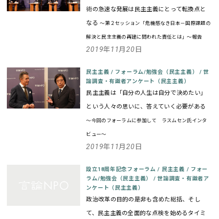
術の急速な発展は民主主義にとって転換点と
なる
～第２セッション「危機感なき日本－国際課題の
解決と民主主義の再建に問われた責任とは」～報告
2019年11月20日
民主主義
/
フォーラム/勉強会（民主主義）
/
世
論調査・有識者アンケート（民主主義）
民主主義は「自分の人生は自分で決めたい」
という人々の思いに、答えていく必要がある
～今回のフォーラムに参加して ラスムセン氏インタ
ビュー～
2019年11月20日
設立18周年記念フォーラム
/
民主主義
/
フォー
ラム/勉強会（民主主義）
/
世論調査・有識者ア
ンケート（民主主義）
政治改革の目的の是非も含めた総括、そし
て、民主主義の全面的な点検を始めるタイミ