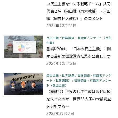
い民主主義をつくる戦略チーム」共同
代表２名（内山融（東大教授）・吉田
徹（同志社大教授））のコメント
2024年12月12日
民主主義
/
世論調査・有識者アンケート（民主
主義）
言論NPOは、「日本の民主主義」に関
する最新の世論調査結果を公表します
2024年12月12日
民主主義
/
世界課題
/
世論調査・有識者アンケ
ート（世界課題）
/
世論調査・有識者アンケー
ト（民主主義）
【座談会】世界の民主主義はなぜ信頼
を失ったのか―世界55カ国の世論調査
を分析するー
2022年8月17日