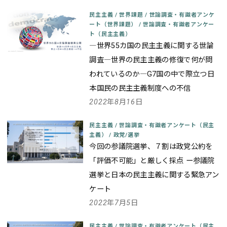
民主主義
/
世界課題
/
世論調査・有識者アンケ
ート（世界課題）
/
世論調査・有識者アンケー
ト（民主主義）
―世界55カ国の民主主義に関する世論
調査―
世界の民主主義の修復で何が問
われているのか
―G7国の中で際立つ日
本国民の民主主義制度への不信
2022年8月16日
民主主義
/
世論調査・有識者アンケート（民主
主義）
/
政党/選挙
今回の参議院選挙、７割は政党公約を
「評価不可能」と厳しく採点
ー参議院
選挙と日本の民主主義に関する緊急アン
ケート
2022年7月5日
民主主義
/
世論調査・有識者アンケート（民主