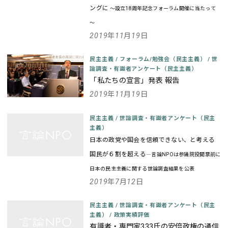
ングに
～設立18周年記念フォーラム開催に当たって
～
2019年11月19日
民主主義
/
フォーラム/勉強会（民主主義）
/
世
論調査・有識者アンケート（民主主義）
「私たちの宣言」発表 報告
2019年11月19日
民主主義
/
世論調査・有識者アンケート（民主
主義）
日本の政党や国会を信頼できない、と考える
国民が６割を超える
―言論NPOは参議院投開票前に
日本の民主主義に関する世論調査結果を公表
2019年7月12日
民主主義
/
世論調査・有識者アンケート（民主
主義）
/
政策実績評価
有識者・専門家333氏の安倍政権の通信