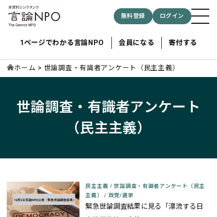
無料登録
ログイン
1ページでわかる言論NPO
会員になる
寄付する
ホーム
世論調査・有識者アンケート（民主主義）
記事検索する
世論調査・有識者アンケート
（民主主義）
検索
民主主義
/
世論調査・有識者アンケート（民主
主義）
/
政党/選挙
緊急世論調査結果に見る「漂流する日