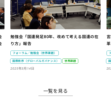
会
勉強会「国連発足80年、改めて考える国連の在
言
会
り方」報告
革
フォーラム／勉強会（世界課題）
国際秩序（グローバルガバナンス）
世界課題
2025年3月14日
2
一覧を見る