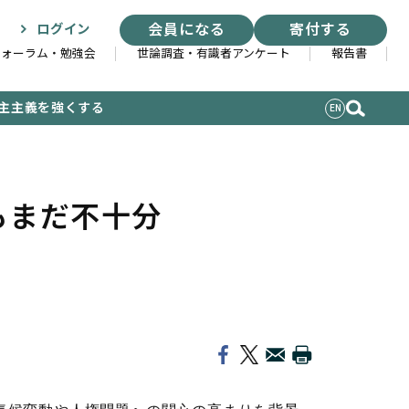
会員になる
寄付する
ログイン
フォーラム・勉強会
世論調査・有識者アンケート
報告書
主主義を強くする
EN
もまだ不十分
索