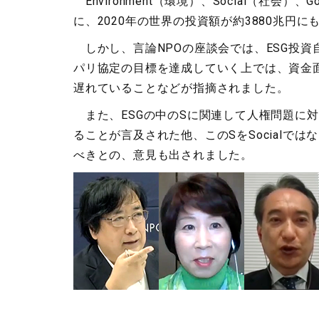
Environment（環境）、Social（社
に、2020年の世界の投資額が約3880兆円に
しかし、言論NPOの座談会では、ESG投
パリ協定の目標を達成していく上では、資金
遅れていることなどが指摘されました。
また、ESGの中のSに関連して人権問題に
ることが言及された他、このSをSocialでは
べきとの、意見も出されました。