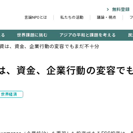
無料登録
言論NPOとは
私たちの活動
議論・視点
える
世界課題に挑む
アジアの平和と課題を考える
民
投資は、資金、企業行動の変容でもまだ不十分
資は、資金、企業行動の変容で
記事検索する
検
世界経済