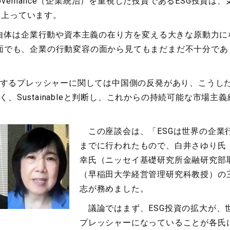
会）、Governance（企業統治）を重視した投資であるESG
も上っています。
資自体は企業行動や資本主義の在り方を変える大きな原動力
面でも、企業の行動変容の面から見てもまだまだ不十分であ
対するプレッシャーに関しては中国側の反発があり、こうし
なく、Sustainableと判断し、これからの持続可能な市
この座談会は、「ESGは世界の企業
までに行われたもので、白井さゆり氏
幸氏（ニッセイ基礎研究所金融研究部
（早稲田大学経営管理研究科教授）の
志が務めました。
議論ではまず、ESG投資の拡大が、
プレッシャーになっていることが各氏