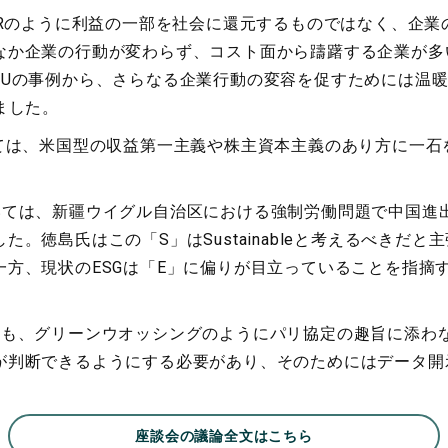
SRのように利益の一部を社会に還元するものではなく、企
なか企業の行動が変わらず、コスト面から躊躇する企業が多い
Uの事例から、さらなる企業行動の変容を促すためには温暖
ました。
ては、米国型の収益第一主義や株主資本主義のあり方に一石
ては、新疆ウイグル自治区における強制労働問題で中国進
。徳島氏はこの「S」はSustainableと考えるべきだ
方、現状のESGは「E」に偏りが目立っていることを指摘
も、グリーンウオッシングのようにパリ協定の趣旨に添わ
が判断できるようにする必要があり、そのためにはデータ開
座談会の議論全文はこちら