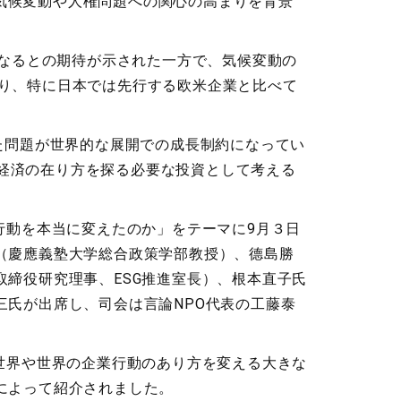
投資は、気候変動や人権問題への関心の高まりを背景
になるとの期待が示された一方で、気候変動の
り、特に日本では先行する欧米企業と比べて
た問題が世界的な展開での成長制約になってい
場主義経済の在り方を探る必要な投資として考える
行動を本当に変えたのか」をテーマに9月３日
（慶應義塾大学総合政策学部教授）、德島勝
取締役研究理事、ESG推進室長）、根本直子氏
三氏が出席し、司会は言論NPO代表の工藤泰
世界や世界の企業行動のあり方を変える大きな
によって紹介されました。